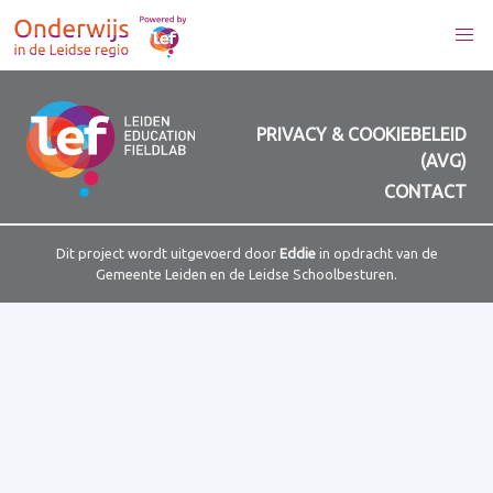
PRIVACY & COOKIEBELEID
(AVG)
CONTACT
Dit project wordt uitgevoerd door
Eddie
in opdracht van de
Gemeente Leiden en de Leidse Schoolbesturen.