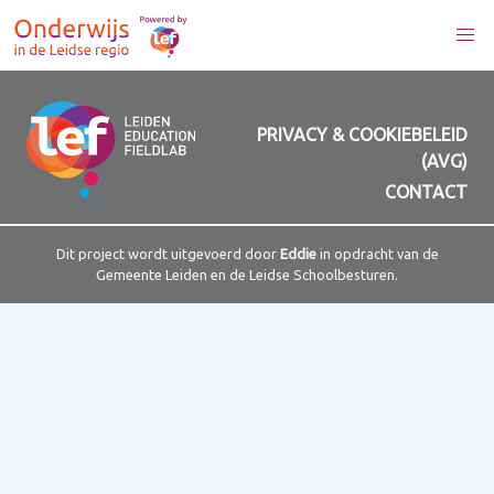
PRIVACY & COOKIEBELEID
(AVG)
CONTACT
Dit project wordt uitgevoerd door
Eddie
in opdracht van de
Gemeente Leiden en de Leidse Schoolbesturen.