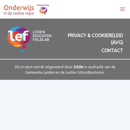
PRIVACY & COOKIEBELEID
(AVG)
CONTACT
Dit project wordt uitgevoerd door
Eddie
in opdracht van de
Gemeente Leiden en de Leidse Schoolbesturen.