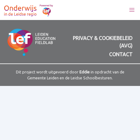
PRIVACY & COOKIEBELEID
(AVG)
CONTACT
Dit project wordt uitgevoerd door
Eddie
in opdracht van de
Gemeente Leiden en de Leidse Schoolbesturen.