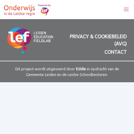
PRIVACY & COOKIEBELEID
(AVG)
CONTACT
Dit project wordt uitgevoerd door
Eddie
in opdracht van de
Gemeente Leiden en de Leidse Schoolbesturen.