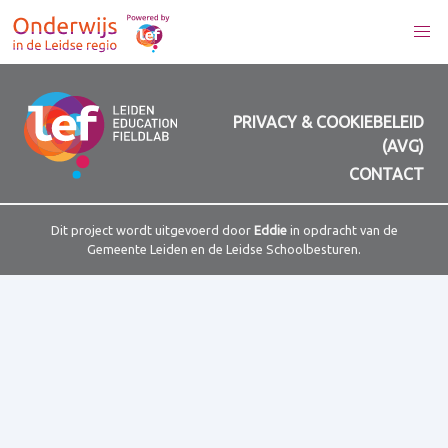
PRIVACY & COOKIEBELEID
(AVG)
CONTACT
Dit project wordt uitgevoerd door
Eddie
in opdracht van de
Gemeente Leiden en de Leidse Schoolbesturen.