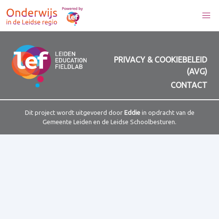
PRIVACY & COOKIEBELEID
(AVG)
CONTACT
Dit project wordt uitgevoerd door
Eddie
in opdracht van de
Gemeente Leiden en de Leidse Schoolbesturen.