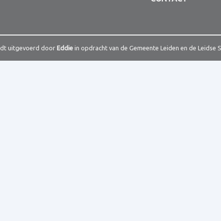
rdt uitgevoerd door
Eddie
in opdracht van de Gemeente Leiden en de Leidse 