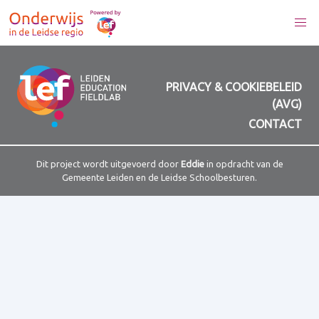
PRIVACY & COOKIEBELEID
(AVG)
CONTACT
Dit project wordt uitgevoerd door
Eddie
in opdracht van de
Gemeente Leiden en de Leidse Schoolbesturen.