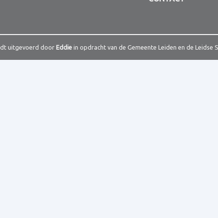
rdt uitgevoerd door
Eddie
in opdracht van de Gemeente Leiden en de Leidse 