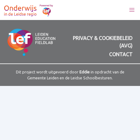
PRIVACY & COOKIEBELEID
(AVG)
CONTACT
Dit project wordt uitgevoerd door
Eddie
in opdracht van de
Gemeente Leiden en de Leidse Schoolbesturen.