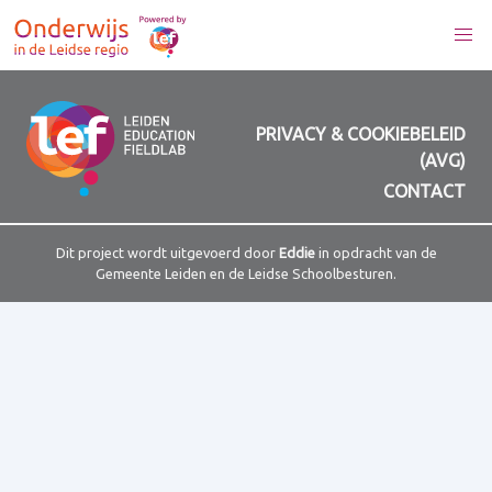
PRIVACY & COOKIEBELEID
(AVG)
CONTACT
Dit project wordt uitgevoerd door
Eddie
in opdracht van de
Gemeente Leiden en de Leidse Schoolbesturen.