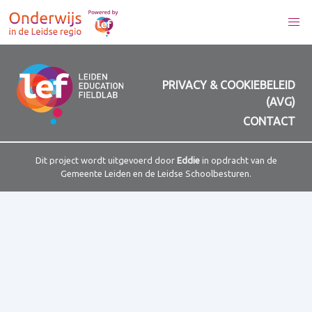
PRIVACY & COOKIEBELEID
(AVG)
CONTACT
Dit project wordt uitgevoerd door
Eddie
in opdracht van de
Gemeente Leiden en de Leidse Schoolbesturen.