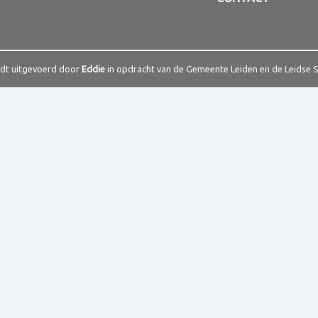
rdt uitgevoerd door
Eddie
in opdracht van de Gemeente Leiden en de Leidse 