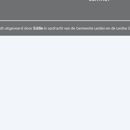
rdt uitgevoerd door
Eddie
in opdracht van de Gemeente Leiden en de Leidse 