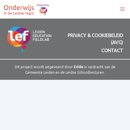
PRIVACY & COOKIEBELEID
(AVG)
CONTACT
Dit project wordt uitgevoerd door
Eddie
in opdracht van de
Gemeente Leiden en de Leidse Schoolbesturen.