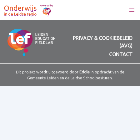
PRIVACY & COOKIEBELEID
(AVG)
CONTACT
Dit project wordt uitgevoerd door
Eddie
in opdracht van de
Gemeente Leiden en de Leidse Schoolbesturen.