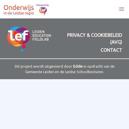
PRIVACY & COOKIEBELEID
(AVG)
CONTACT
Dit project wordt uitgevoerd door
Eddie
in opdracht van de
Gemeente Leiden en de Leidse Schoolbesturen.