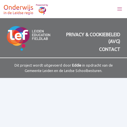
PRIVACY & COOKIEBELEID
(AVG)
CONTACT
Dit project wordt uitgevoerd door
Eddie
in opdracht van de
Gemeente Leiden en de Leidse Schoolbesturen.