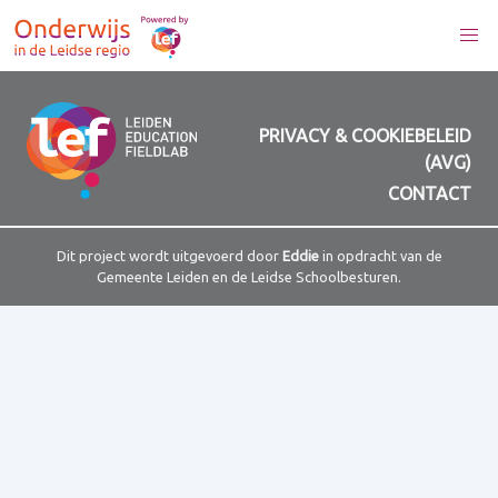
PRIVACY & COOKIEBELEID
(AVG)
CONTACT
Dit project wordt uitgevoerd door
Eddie
in opdracht van de
Gemeente Leiden en de Leidse Schoolbesturen.