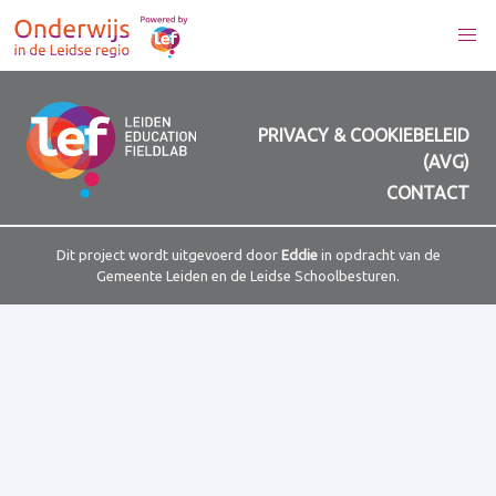
PRIVACY & COOKIEBELEID
(AVG)
CONTACT
Dit project wordt uitgevoerd door
Eddie
in opdracht van de
Gemeente Leiden en de Leidse Schoolbesturen.