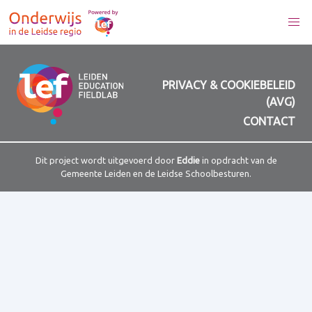
PRIVACY & COOKIEBELEID
(AVG)
CONTACT
Dit project wordt uitgevoerd door
Eddie
in opdracht van de
Gemeente Leiden en de Leidse Schoolbesturen.