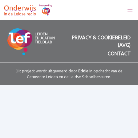
PRIVACY & COOKIEBELEID
(AVG)
CONTACT
Dit project wordt uitgevoerd door
Eddie
in opdracht van de
Gemeente Leiden en de Leidse Schoolbesturen.