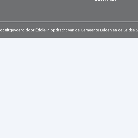
rdt uitgevoerd door
Eddie
in opdracht van de Gemeente Leiden en de Leidse 