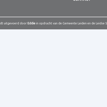
rdt uitgevoerd door
Eddie
in opdracht van de Gemeente Leiden en de Leidse 