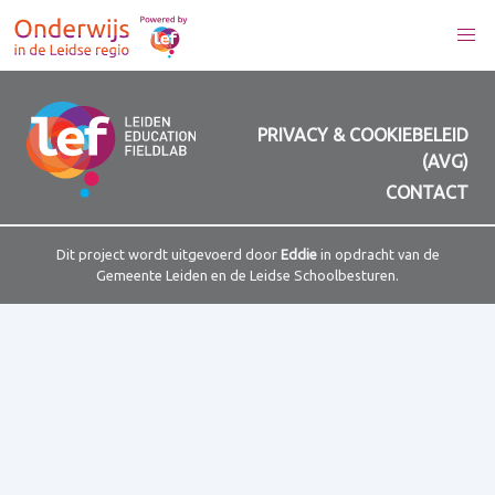
PRIVACY & COOKIEBELEID
(AVG)
CONTACT
Dit project wordt uitgevoerd door
Eddie
in opdracht van de
Gemeente Leiden en de Leidse Schoolbesturen.