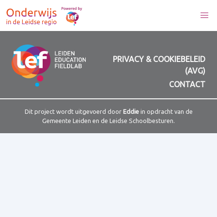
PRIVACY & COOKIEBELEID
(AVG)
CONTACT
Dit project wordt uitgevoerd door
Eddie
in opdracht van de
Gemeente Leiden en de Leidse Schoolbesturen.