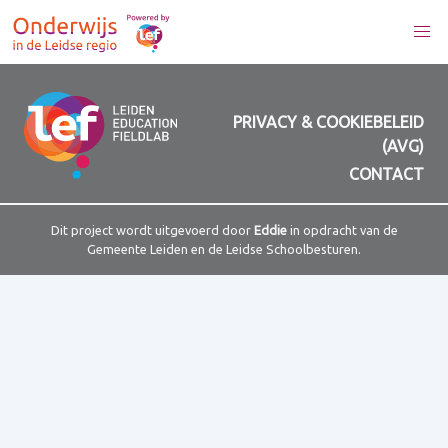
PRIVACY & COOKIEBELEID
(AVG)
CONTACT
Dit project wordt uitgevoerd door
Eddie
in opdracht van de
Gemeente Leiden en de Leidse Schoolbesturen.