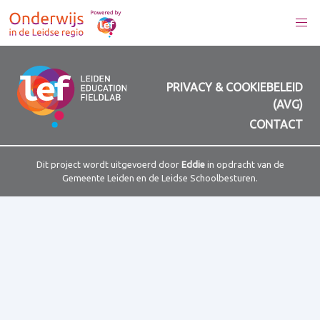
PRIVACY & COOKIEBELEID
(AVG)
CONTACT
Dit project wordt uitgevoerd door
Eddie
in opdracht van de
Gemeente Leiden en de Leidse Schoolbesturen.