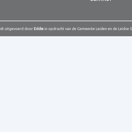
rdt uitgevoerd door
Eddie
in opdracht van de Gemeente Leiden en de Leidse 