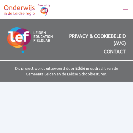
PRIVACY & COOKIEBELEID
(AVG)
CONTACT
Dit project wordt uitgevoerd door
Eddie
in opdracht van de
Gemeente Leiden en de Leidse Schoolbesturen.