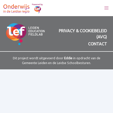
PRIVACY & COOKIEBELEID
(AVG)
CONTACT
Dit project wordt uitgevoerd door
Eddie
in opdracht van de
Gemeente Leiden en de Leidse Schoolbesturen.