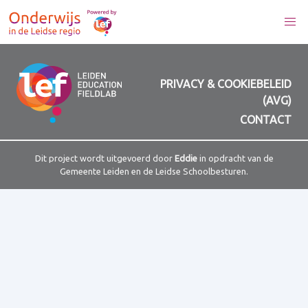
PRIVACY & COOKIEBELEID
(AVG)
CONTACT
Dit project wordt uitgevoerd door
Eddie
in opdracht van de
Gemeente Leiden en de Leidse Schoolbesturen.