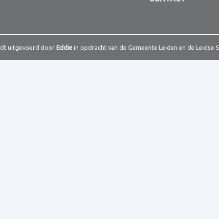
rdt uitgevoerd door
Eddie
in opdracht van de Gemeente Leiden en de Leidse 