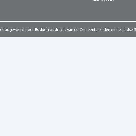
rdt uitgevoerd door
Eddie
in opdracht van de Gemeente Leiden en de Leidse 