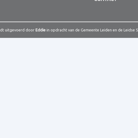
rdt uitgevoerd door
Eddie
in opdracht van de Gemeente Leiden en de Leidse 