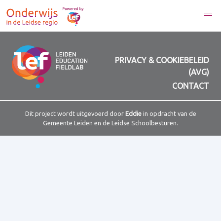
PRIVACY & COOKIEBELEID
(AVG)
CONTACT
Dit project wordt uitgevoerd door
Eddie
in opdracht van de
Gemeente Leiden en de Leidse Schoolbesturen.