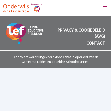
PRIVACY & COOKIEBELEID
(AVG)
CONTACT
Dit project wordt uitgevoerd door
Eddie
in opdracht van de
Gemeente Leiden en de Leidse Schoolbesturen.