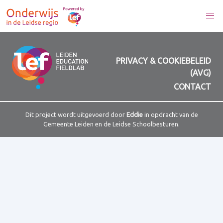
PRIVACY & COOKIEBELEID
(AVG)
CONTACT
Dit project wordt uitgevoerd door
Eddie
in opdracht van de
Gemeente Leiden en de Leidse Schoolbesturen.