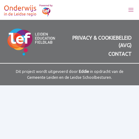
PRIVACY & COOKIEBELEID
(AVG)
CONTACT
Dit project wordt uitgevoerd door
Eddie
in opdracht van de
Gemeente Leiden en de Leidse Schoolbesturen.