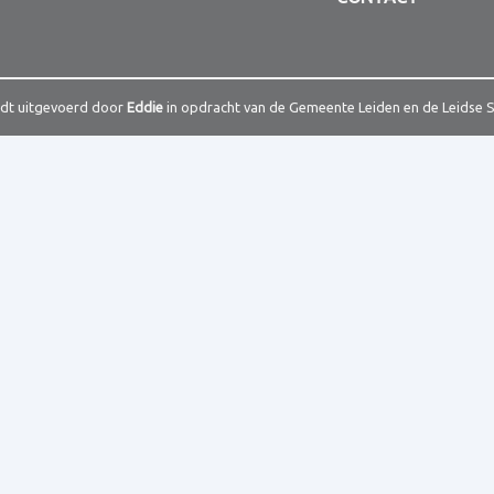
rdt uitgevoerd door
Eddie
in opdracht van de Gemeente Leiden en de Leidse 