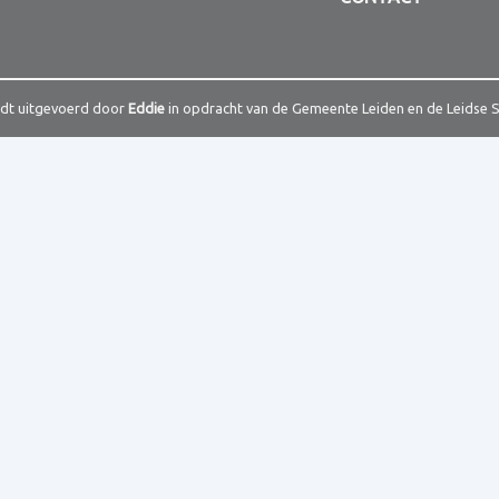
rdt uitgevoerd door
Eddie
in opdracht van de Gemeente Leiden en de Leidse 