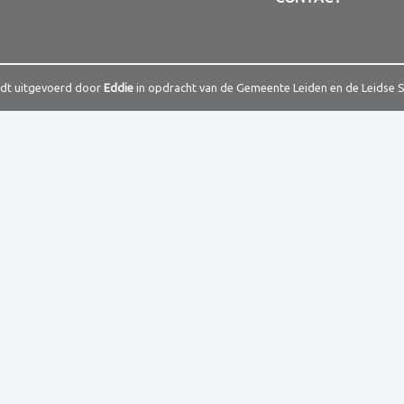
rdt uitgevoerd door
Eddie
in opdracht van de Gemeente Leiden en de Leidse 