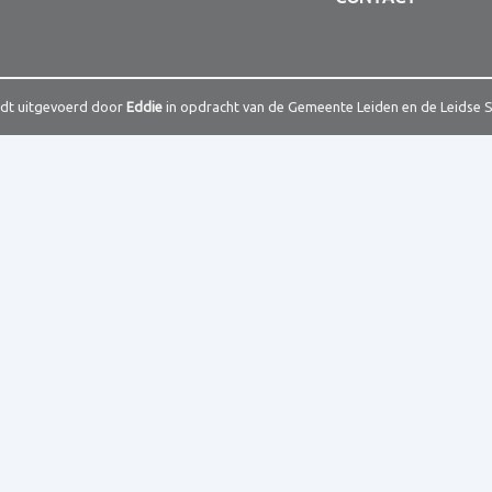
rdt uitgevoerd door
Eddie
in opdracht van de Gemeente Leiden en de Leidse 