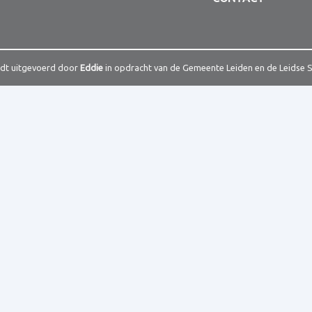
rdt uitgevoerd door
Eddie
in opdracht van de Gemeente Leiden en de Leidse 