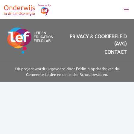
PRIVACY & COOKIEBELEID
(AVG)
CONTACT
Dit project wordt uitgevoerd door
Eddie
in opdracht van de
Gemeente Leiden en de Leidse Schoolbesturen.