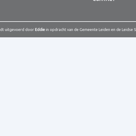
rdt uitgevoerd door
Eddie
in opdracht van de Gemeente Leiden en de Leidse 