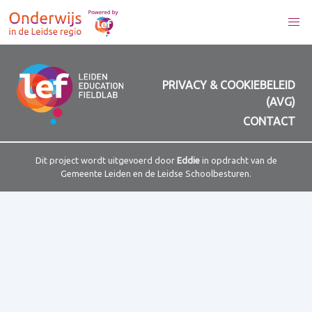
PRIVACY & COOKIEBELEID
(AVG)
CONTACT
Dit project wordt uitgevoerd door
Eddie
in opdracht van de
Gemeente Leiden en de Leidse Schoolbesturen.