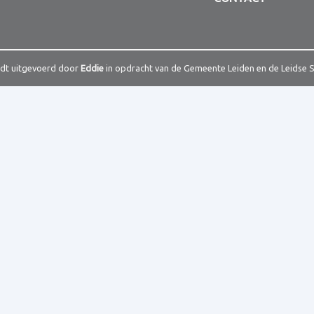
rdt uitgevoerd door
Eddie
in opdracht van de Gemeente Leiden en de Leidse 