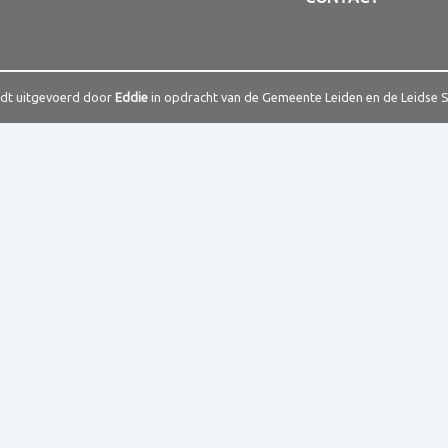
rdt uitgevoerd door
Eddie
in opdracht van de Gemeente Leiden en de Leidse 